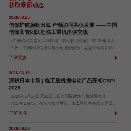
获取最新动态
2026.06.25
2026
信保护航扬帆出海 产融协同共促发展 ——中国
AP
信保高管团队赴临工重机座谈交流
欧
（中国信保高管团队到访临工重机欢迎现场） 2026 年 6 月
20
公
17 日，中国出口信用保险公司党委委员、副总经理徐新伟及
盛会
评
山东分公司党委书记、总经理阎际发带队，总公司及山东分
正式
了解更多
了
破
公司业务团队到访临工重机调研洽谈。临工重机董事长于孟
司、
及
生携财务、风控、海外运营等部门负责人陪同接待。双方复
示最
2026.06.18
2026
盘十一年合作成果，研讨海外风控举措，敲定深化...
引了
全
深耕日本市场 | 临工重机携电动产品亮相CSPI
临工
2026
业
2026年6月17日至20日，日本国际建筑与机械展览会
近日
（CSPI-EXPO）在东京如期举行。临工重机携多款专为日本
（A
球
典型工况深度定制的电动化设备参展，充分展现企业深耕日
司利
了解更多
了
对
本市场，精准匹配本地精细化作业需求的过硬技术实力。
重机
全
本次展会，临工重机重点展出履带式剪叉高空作业平台
会代
2026.06.08
2026