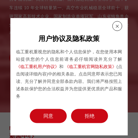
车连续 10 年全球销量第一、高空作业机械稳居全球前十，获
评国家高新技术企业、国家制造业单项冠军、山东省独角兽企
业，连续多年跻身全球工程机械制造商 50 强、全球高空作业

平台制造商 10 强，行业地位持续凸显。
用户协议及隐私政策
临工重机重视您的隐私和个人信息保护，在您使用本网
了解更多
站提供您的个人信息前请务必仔细阅读并充分了解
《临工重机用户协议》
和
《临工重机官网隐私政策》
(点
击阅读详细内容)中的相关条款。点击同意即表示您已阅
读、充分了解并同意全部条款内容。我们将严格按照上
2012
600
3300
+
+
年
项
人
述条款保护您的合法权益并为您提供更优质的产品和服
成立于2012年
产品专利
现有员工
务
同意
拒绝
NEWS
新闻中心