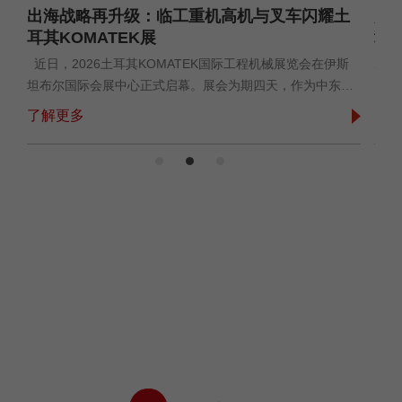
SC0407E、SC0612E及高端X系列电动...
空作
出海战略再升级：临工重机高机与叉车闪耀土
赴
变...
耳其KOMATEK展
彰
工
近日，2026土耳其KOMATEK国际工程机械展览会在伊斯
20
坦布尔国际会展中心正式启幕。展会为期四天，作为中东
（S
连
欧、西亚区域标杆级工程机械专业展会，汇聚全球800余家
程、
了解更多
了
量
工程机械上下游企业，展出面积超12万平方米，覆盖工程装
SM
绕
备、工业车辆、配套零部件全产业链，是连通欧亚工程机械
5大
贸易与技术交流的核心平台。临工重机携高空作业设备...
会现
创造，让世界一新
公司本着“全套方案，全部解决，为客户创造更大价值”的
经营理念，坚持“服务制胜”，持续提升运营管理能力和创
新能力，为全球客户提供安全、高效、可靠、环保的产
品。