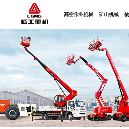
高空作业机械
矿山机械