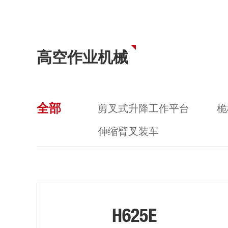
高空作业机械
全部
剪叉式升降工作平台
桅
伸缩臂叉装车
H625E