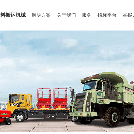
物料搬运机械
解决方案
关于我们
服务
招标平台
举报