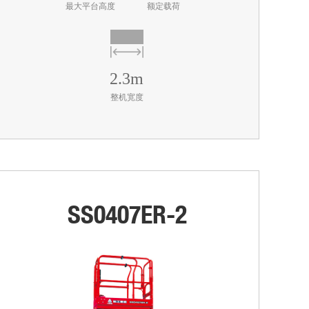
最大平台高度
额定载荷
2.3m
整机宽度
SS0407ER-2