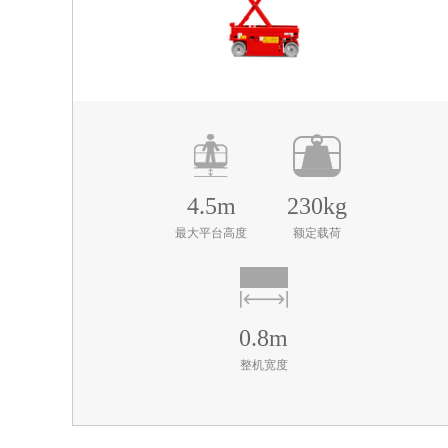
4.5m
230kg
最大平台高度
额定载荷
0.8m
整机宽度