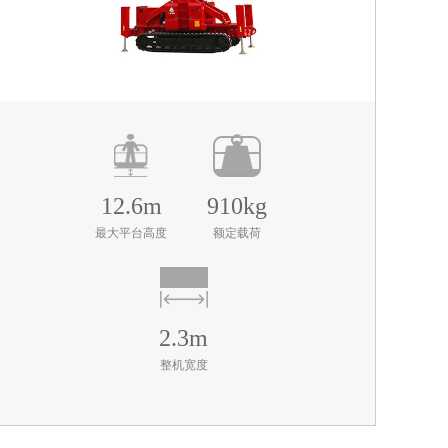
12.6m
910kg
最大平台高度
额定载荷
2.3m
整机宽度