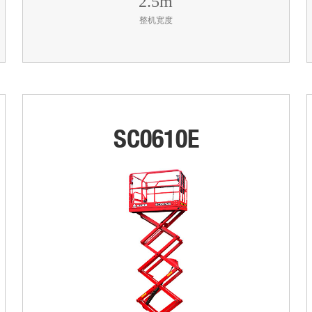
2.5m
整机宽度
SC0610E