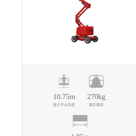
10.75m
270kg
最大平台高度
额定载荷