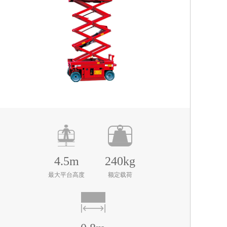
4.5m
240kg
最大平台高度
额定载荷