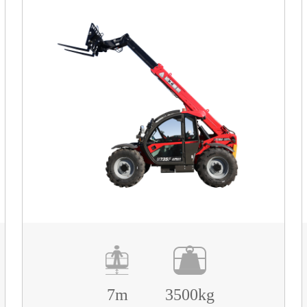
7m
3500kg