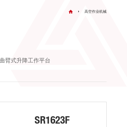
高空作业机械
曲臂式升降工作平台
SR1623F